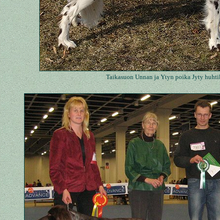
Taikasuon Unnan ja Ytyn poika Jyty huhti