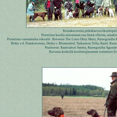
Koirakavereita pitkäkarvaviikonlopul
Potretissa koolla ainoastaan osa läsnä olleista, ainak
Potretissa vasemmalta oikealle: Between The Lines Dirty Harry, Kunegondia
Birko v.d. Frankenwiese, Deika v. Blumenhof, Taikasuon Tella, Karel, Kun
Puuttuvat: Kantoahon Santtu, Kunegondia Agonde
Kuvassa keskellä kouluttajinamme toimineet Er