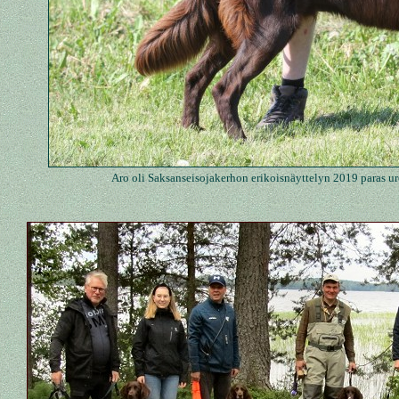
Aro oli Saksanseisojakerhon erikoisnäyttelyn 2019 paras uro