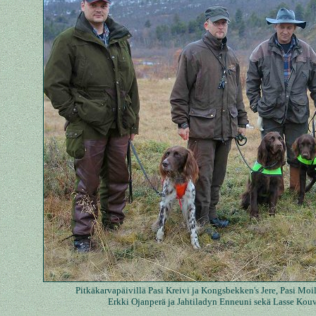
Pitkäkarvapäivillä Pasi Kreivi ja Kongsbekken's Jere, Pasi M
Erkki Ojanperä ja Jahtiladyn Enneuni sekä Lasse Kouv