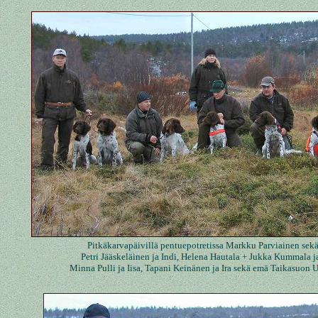
Pitkäkarvapäivillä pentuepotretissa Markku Parviainen sekä 
Petri Jääskeläinen ja Indi, Helena Hautala + Jukka Kummala ja
Minna Pulli ja Iisa, Tapani Keinänen ja Ira sekä emä Taikasuon