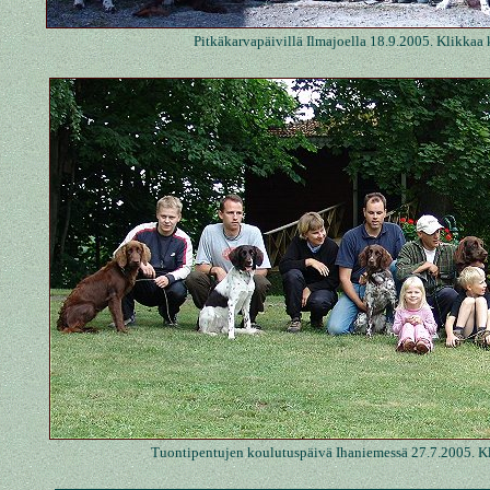
Pitkäkarvapäivillä Ilmajoella 18.9.2005. Klikka
Tuontipentujen koulutuspäivä Ihaniemessä 27.7.2005. K