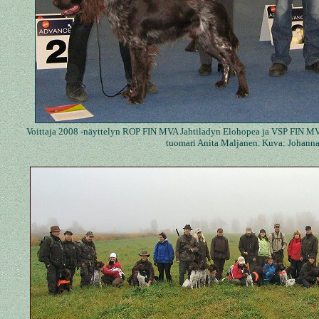
Voittaja 2008 -näyttelyn ROP FIN MVA Jahtiladyn Elohopea ja VSP FIN MV
tuomari Anita Maljanen. Kuva: Johann