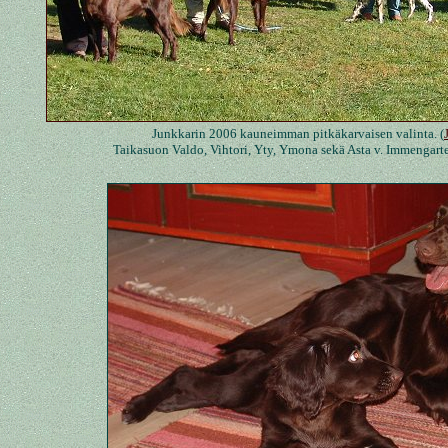
Junkkarin 2006 kauneimman pitkäkarvaisen valinta. (
Taikasuon Valdo, Vihtori, Yty, Ymona sekä Asta v. Immengar