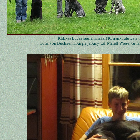
Klikkaa kuvaa suuremmaksi! Koirankoulutusta 
Oona von Buchheim, Angie ja Amy v.d. Mandl Wiese, Gitta 