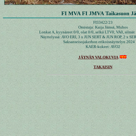
FI MVA FI JMVA Taikasuon J
FI33422/23
Omistaja: Kaija Jämsä, Muhos
Lonkat A, kyynäreet 0/0, olat 0/0, selkä LTV0, VA0, silmät 
Näyttelyssä: AVO ERI, 3 x JUN SERT & JUN ROP, 2 x SE
Saksanseisojakerhon erikoisnäyttelyn 2024
KAER-kokeet: AVO2
JÄYNÄN VALOKUVIA
TAKAISIN